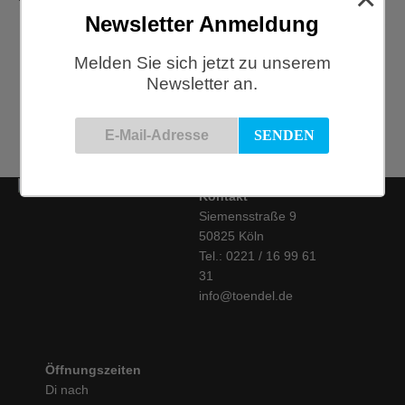
Newsletter Anmeldung
HAY, New Order Regal
Kombination 205, army
HAY, New Order Sideboard,
Melden Sie sich jetzt zu unserem
Combination 203 light grey
€
1.675,00
Newsletter an.
€
2.270,00
Kontakt
Siemensstraße 9
50825 Köln
Tel.: 0221 / 16 99 61
31
info@toendel.de
Öffnungszeiten
Di nach