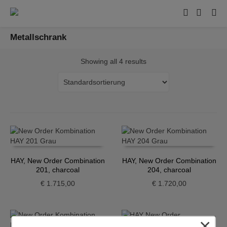
Metallschrank
Showing all 4 results
HAY, New Order Combination
HAY, New Order Combination
201, charcoal
204, charcoal
€
1.715,00
€
1.720,00
×