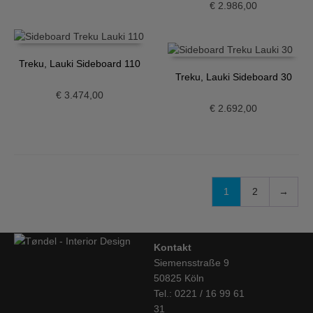
€
2.986,00
Treku, Lauki Sideboard 110
Treku, Lauki Sideboard 30
€
3.474,00
€
2.692,00
1
2
→
Kontakt
Siemensstraße 9
50825 Köln
Tel.: 0221 / 16 99 61
31