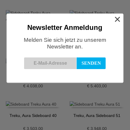
×
Newsletter Anmeldung
Treku, Aura Konsole 6
Treku, Aura Sideboard 1
Melden Sie sich jetzt zu unserem
€
2.665,00
€
3.224,00
Newsletter an.
Treku, Aura Sideboard 23
Treku, Aura Sideboard 37
€
4.038,00
€
5.403,00
Treku, Aura Sideboard 40
Treku, Aura Sideboard 51
€
3.503,00
€
3.948,00