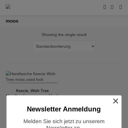
moos
Showing the single result
Keecie, Wish Tree
Handtasche, moss used look
×
€
229,00
Newsletter Anmeldung
Melden Sie sich jetzt zu unserem
Newsletter an.