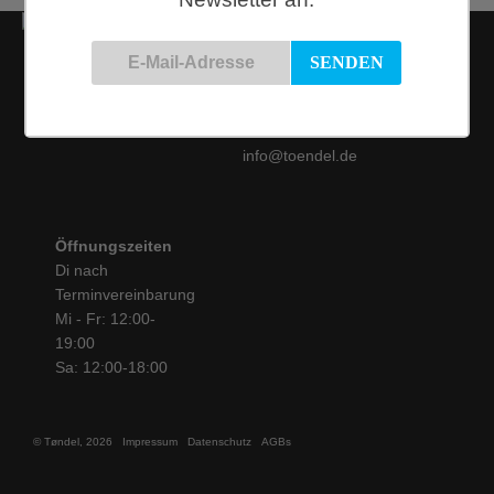
Kontakt
Siemensstraße 9
50825 Köln
Tel.: 0221 / 16 99 61
31
info@toendel.de
Öffnungszeiten
Di nach
Terminvereinbarung
Mi - Fr: 12:00-
19:00
Sa: 12:00-18:00
© Tøndel, 2026
Impressum
Datenschutz
AGBs