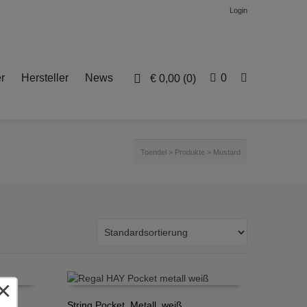
Login
r
Hersteller
News
0
€
0,00
(0)
Toendel
>
Produkte
>
Mustard
×
String Pocket, Metall, weiß