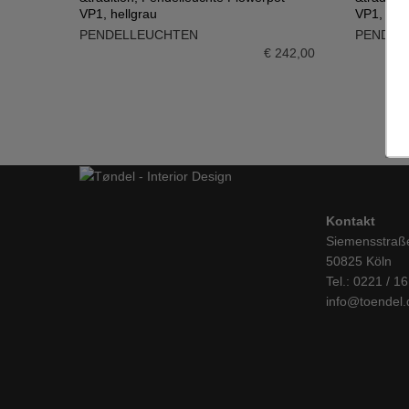
VP1, hellgrau
VP1, mus
IN DEN WARENKORB
IN DE
PENDELLEUCHTEN
PENDEL
€
242,00
Kontakt
Siemensstraß
50825 Köln
Tel.: 0221 / 1
info@toendel.