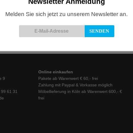
Newsletter Anmeldung
tard
MÖBEL
,
REGALE & AUFBEWA
N WARENKORB
IN DEN WARENKORB
LEUCHTEN
Melden Sie sich jetzt zu unserem Newsletter an.
€
242,00
Online einkaufen
e 9
Pakete ab Warenwert € 60,- frei
Zahlung mit Paypal & Vorkasse möglich
6 99 61 31
Möbellieferung in Köln ab Warenwert 600,- €
de
frei