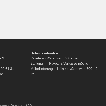
Online einkaufen
e 9
Pakete ab Warenwert € 60,- frei
Zahlung mit Paypal & Vorkasse möglich
6 99 61 31
Möbellieferung in Köln ab Warenwert 600,- €
de
frei
mpressum
Datenschutz
AGBs