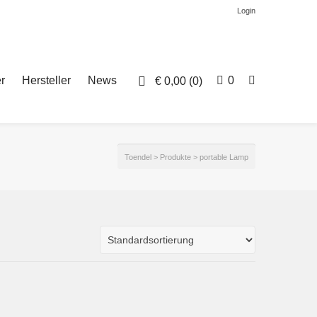
Login
r
Hersteller
News
0
€
0,00
(0)
Toendel
>
Produkte
>
portable Lamp