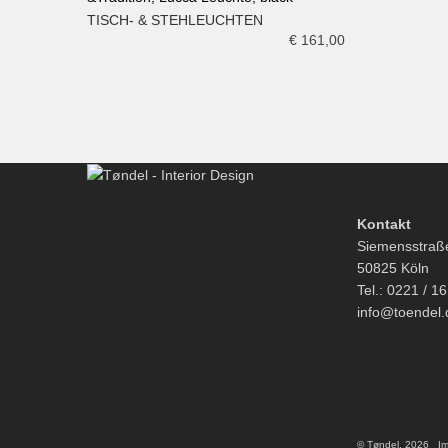
TISCH- & STEHLEUCHTEN
IN DEN WARENKORB
€
161,00
Kontakt
Siemensstraß
50825 Köln
Tel.: 0221 / 1
info@toendel.
© Tøndel, 2026
I