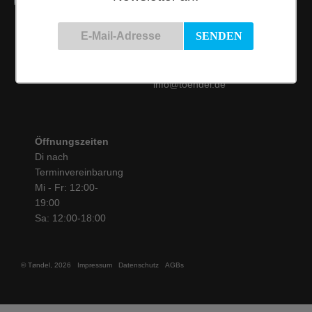
Kontakt
Siemensstraße 9
50825 Köln
Tel.: 0221 / 16 99 61
31
info@toendel.de
Öffnungszeiten
Di nach
Terminvereinbarung
Mi - Fr: 12:00-
19:00
Sa: 12:00-18:00
© Tøndel, 2026
Impressum
Datenschutz
AGBs