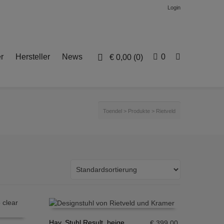
Login
r
Hersteller
News
0
€
0,00
(0)
Toendel
>
Produkte
>
Rietveld
Hay, Stuhl Result, beige
€
399,00