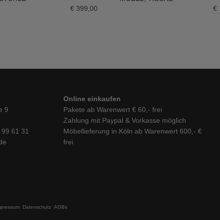
€
399,00
€
Online einkaufen
e 9
Pakete ab Warenwert € 60,- frei
Zahlung mit Paypal & Vorkasse möglich
6 99 61 31
Möbellieferung in Köln ab Warenwert 600,- €
de
frei
mpressum
Datenschutz
AGBs