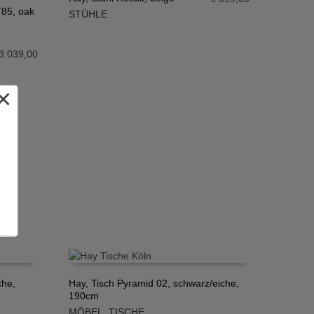
T85, oak
STÜHLE
IN DEN WARENKORB
3.039,00
×
che,
Hay, Tisch Pyramid 02, schwarz/eiche,
190cm
IN DEN WARENKORB
MÖBEL
,
TISCHE