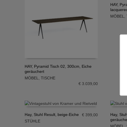
HAY, Pyr
lacquere
IN DE
MÖBEL
,
HAY, Pyramid Tisch 02, 300cm, Eiche
geräuchert
IN DEN WARENKORB
MÖBEL
,
TISCHE
€
3.039,00
Hay, Stuhl Result, beige-Eiche
Hay, Stuh
€
399,00
geräuche
STÜHLE
IN DEN WARENKORB
IN DE
MÖBEL
,