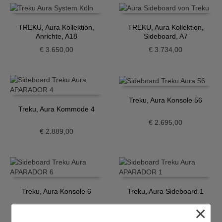
TREKU, Aura Kollektion,
TREKU, Aura Kollektion,
Anrichte, A18
Sideboard, A7
€
3.650,00
€
3.734,00
Treku, Aura Konsole 56
Treku, Aura Kommode 4
€
2.695,00
€
2.889,00
Treku, Aura Konsole 6
Treku, Aura Sideboard 1
×
€
2.665,00
€
3.224,00