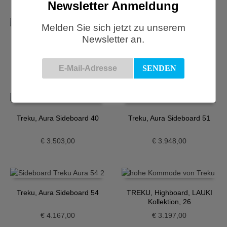
Newsletter Anmeldung
Melden Sie sich jetzt zu unserem
Newsletter an.
Treku, Aura Sideboard 23
Treku, Aura Sideboard 37
€
4.038,00
€
5.403,00
Treku, Aura Sideboard 40
Treku, Aura Sideboard 51
€
3.503,00
€
3.948,00
Treku, Aura Sideboard 54
TREKU, Highboard, LAUKI
Kollektion, 26
€
4.167,00
€
3.197,00