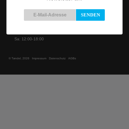
Öffnungszeiten
Di nach
Terminvereinbarung
Mi - Fr: 12:00-
19:00
Sa: 12:00-18:00
© Tøndel, 2026
Impressum
Datenschutz
AGBs