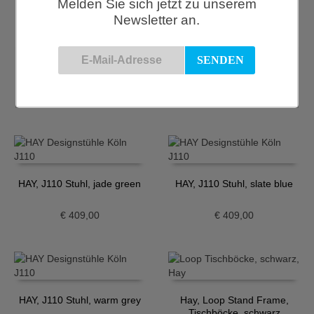
Melden Sie sich jetzt zu unserem
Newsletter an.
Hay, Garderobe Loop Stand
Hay, Garderobe Loop Stand
Wardrobe, schwarz
Wardrobe, weiß
€
279,00
€
279,00
HAY, J110 Stuhl, jade green
HAY, J110 Stuhl, slate blue
€
409,00
€
409,00
HAY, J110 Stuhl, warm grey
Hay, Loop Stand Frame,
Tischböcke, schwarz