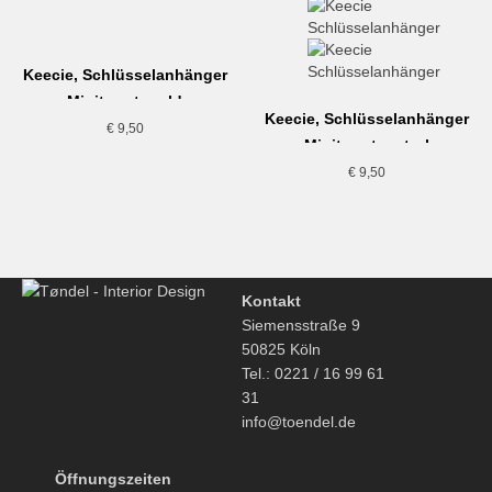
Keecie, Schlüsselanhänger
Minitweet, gold
Keecie, Schlüsselanhänger
€
9,50
Minitweet, petrol
€
9,50
Kontakt
Siemensstraße 9
50825 Köln
Tel.: 0221 / 16 99 61
31
info@toendel.de
Öffnungszeiten