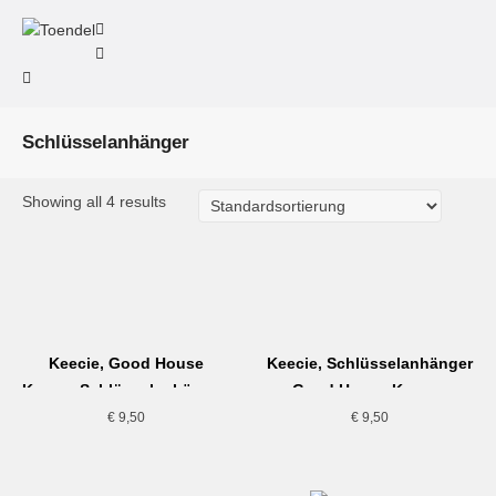
Schlüsselanhänger
Showing all 4 results
Keecie, Good House
Keecie, Schlüsselanhänger
Keeper Schlüsselanhänger,
Good House Keeper,
gold
dunkelbraun
€
9,50
€
9,50