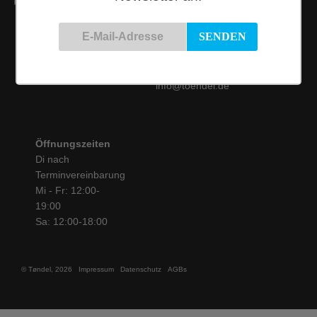
Kontakt
Siemensstraße 9
50825 Köln
Tel.: 0221 / 16 99 61
31
info@toendel.de
Öffnungszeiten
Di nach
Terminvereinbarung
Mi - Fr: 12:00-
19:00
Sa: 12:00-18:00
© Tøndel, 2026
Impressum
Datenschutz
AGBs