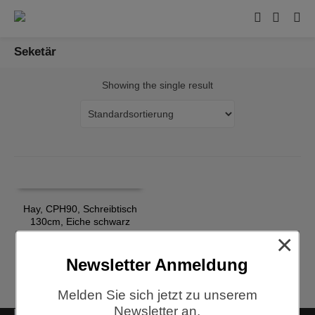
Seketär
Showing the single result
Hay, CPH90, Schreibtisch
130cm, Eiche schwarz
×
€
929,00
Newsletter Anmeldung
Melden Sie sich jetzt zu unserem
Newsletter an.