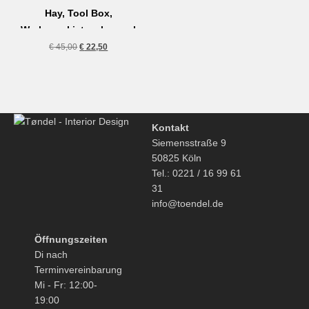
Hay, Tool Box,
Werkzeugkiste, charcoal
Ursprünglicher
Aktueller
€
45,00
€
22,50
Preis
Preis
war:
ist:
€ 45,00
€ 22,50.
Kontakt
Siemensstraße 9
50825 Köln
Tel.: 0221 / 16 99 61
31
info@toendel.de
Öffnungszeiten
Di nach
Terminvereinbarung
Mi - Fr: 12:00-
19:00