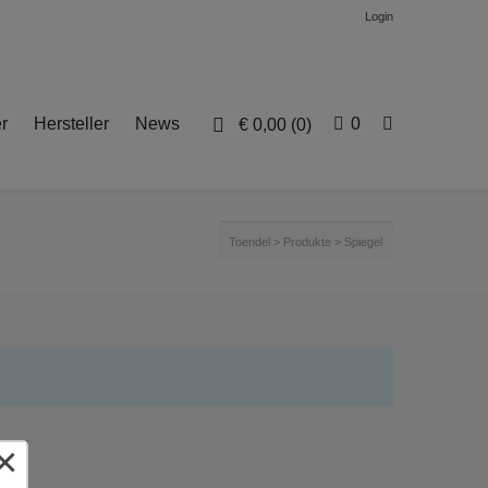
Login
r
Hersteller
News
0
€
0,00
(0)
Toendel
>
Produkte
>
Spiegel
×