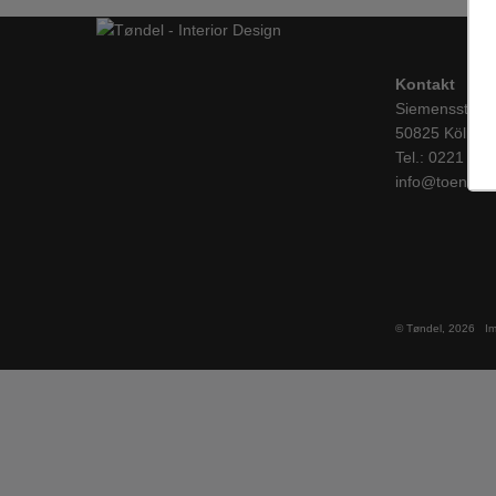
Kontakt
Siemensstraß
50825 Köln
Tel.: 0221 / 1
info@toendel.
© Tøndel, 2026
I