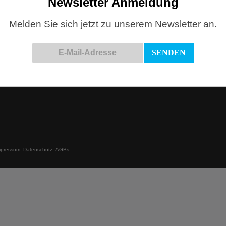
Newsletter Anmeldung
Melden Sie sich jetzt zu unserem Newsletter an.
Online einkaufen
e 9
Pakete ab Warenwert € 60,- frei
Zahlung mit Paypal & Vorkasse möglich
6 99 61 31
Möbellieferung in Köln ab Warenwert 600,- €
de
frei
mpressum
Datenschutz
AGBs