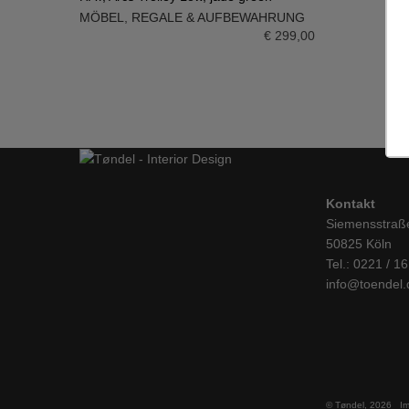
MÖBEL
,
REGALE & AUFBEWAHRUNG
IN DEN WARENKORB
€
299,00
Kontakt
Siemensstraß
50825 Köln
Tel.: 0221 / 1
info@toendel.
© Tøndel, 2026
I