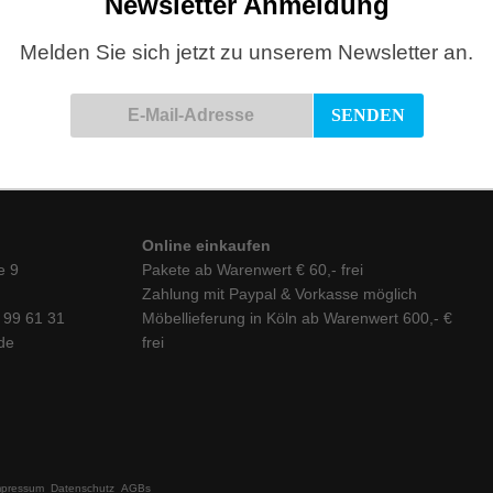
Newsletter Anmeldung
Melden Sie sich jetzt zu unserem Newsletter an.
Online einkaufen
e 9
Pakete ab Warenwert € 60,- frei
Zahlung mit Paypal & Vorkasse möglich
6 99 61 31
Möbellieferung in Köln ab Warenwert 600,- €
de
frei
mpressum
Datenschutz
AGBs