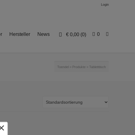
Login
r
Hersteller
News
0
€
0,00
(0)
Toendel
>
Produkte
>
Tabletttisch
×