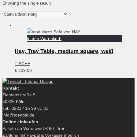
Showing the single result
In den Warenkorb
Hay, Tray Table, medium square, weiß
TISCHE
€
209,00
Kontakt
Siemensstraße 9
50825 Köln
Tel.: 0221 / 16 99 61 31
info@toendel.de
Online einkaufen
Pakete ab Warenwert € 60,- frei
Zahlung mit Paypal & Vorkasse möglich