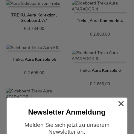
TREKU, Aura Kollektion,
Sideboard, A7
Treku, Aura Kommode 4
€
3.734,00
€
2.889,00
Treku, Aura Konsole 56
Treku, Aura Konsole 6
€
2.695,00
€
2.665,00
×
Treku, Aura Sideboard 1
Newsletter Anmeldung
Treku, Aura Sideboard 23
€
3.224,00
Melden Sie sich jetzt zu unserem
€
4.038,00
Newsletter an.