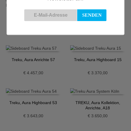
Treku, Aura Anrichte 36
TREKU, Anrichte, LAUKI
Kollektion, 283
€
3.348,00
€
5.378,00
Treku, Aura Anrichte 57
Treku, Aura Highboard 15
€
4.457,00
€
3.370,00
Treku, Aura Highboard 53
TREKU, Aura Kollektion,
Anrichte, A18
€
3.643,00
€
3.650,00