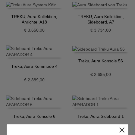
TREKU, Aura Kollektion,
TREKU, Aura Kollektion,
Anrichte, A18
Sideboard, A7
€
3.650,00
€
3.734,00
Treku, Aura Konsole 56
Treku, Aura Kommode 4
€
2.695,00
€
2.889,00
Treku, Aura Konsole 6
Treku, Aura Sideboard 1
×
€
2.665,00
€
3.224,00