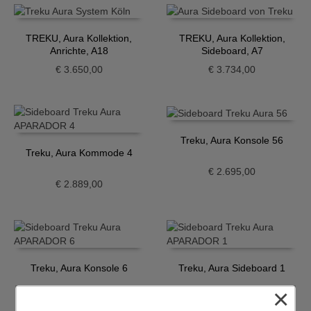
TREKU, Aura Kollektion,
TREKU, Aura Kollektion,
Anrichte, A18
Sideboard, A7
€
3.650,00
€
3.734,00
Treku, Aura Konsole 56
Treku, Aura Kommode 4
€
2.695,00
€
2.889,00
Treku, Aura Konsole 6
Treku, Aura Sideboard 1
×
€
2.665,00
€
3.224,00