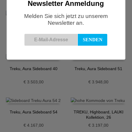
Newsletter Anmeldung
Melden Sie sich jetzt zu unserem
Newsletter an.
Treku, Aura Sideboard 23
Treku, Aura Sideboard 37
€
4.038,00
€
5.403,00
Treku, Aura Sideboard 40
Treku, Aura Sideboard 51
€
3.503,00
€
3.948,00
Treku, Aura Sideboard 54
TREKU, Highboard, LAUKI
Kollektion, 26
€
4.167,00
€
3.197,00