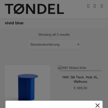
vivid blue
Showing all 2 results
HAY, Slit Tisch, Holz XL,
Wallnuss
€
389,00
×