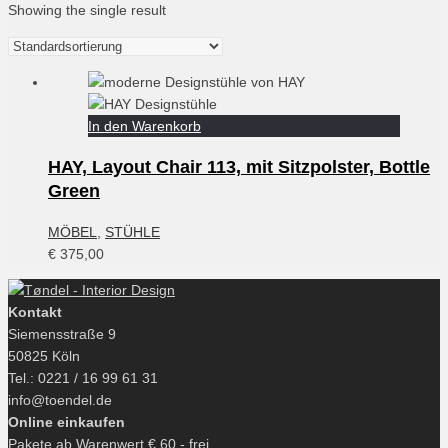
Showing the single result
In den Warenkorb
HAY, Layout Chair 113, mit Sitzpolster, Bottle
Green
MÖBEL
,
STÜHLE
€
375,00
Kontakt
Siemensstraße 9
50825 Köln
Tel.: 0221 / 16 99 61 31
info@toendel.de
Online einkaufen
Pakete ab Warenwert € 60,- frei