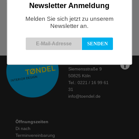
Newsletter Anmeldung
Ton, Logs Garderobe, white
Melden Sie sich jetzt zu unserem
Newsletter an.
€
84,00
Kontakt
Siemensstraße 9
50825 Köln
Tel.: 0221 / 16 99 61
31
info@toendel.de
Öffnungszeiten
Di nach
Terminvereinbarung