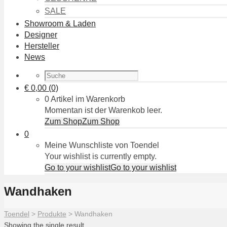
SALE
Showroom & Laden
Designer
Hersteller
News
€
0,00
(0)
0 Artikel im Warenkorb
Momentan ist der Warenkob leer.
Zum Shop
Zum Shop
0
Meine Wunschliste von Toendel
Your wishlist is currently empty.
Go to your wishlist
Go to your wishlist
Wandhaken
Toendel
>
Produkte
>
Wandhaken
Showing the single result