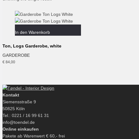
In den Warenkorb
Ton, Logs Garderobe, white
GARDEROBE
€
84,00
Kontakt
Siemensstraße 9
50825 Köln
Tel.: 0221 / 16 99 61 31
info@toendel.de
Online einkaufen
Pakete ab Warenwert € 60,- frei