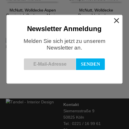
McNutt, Wolldecke Aspen
McNutt, Wolldecke
Provincial, Cashmere-Merino
Reversible Larkspur
×
€
127,50
€
85,00
Newsletter Anmeldung
Melden Sie sich jetzt zu unserem
Newsletter an.
McNutt, Wolldecke Seaspray
McNutt, Wolldecke, Fireside
Reversible
Check
€
82,50
€
70,00
Kontakt
Siemensstraße 9
50825 Köln
Tel.: 0221 / 16 99 61