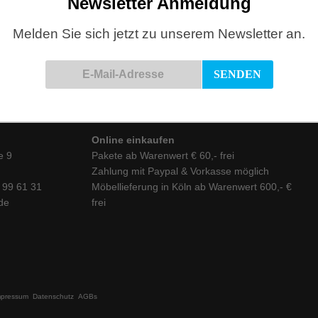
Newsletter Anmeldung
Melden Sie sich jetzt zu unserem Newsletter an.
Online einkaufen
e 9
Pakete ab Warenwert € 60,- frei
Zahlung mit Paypal & Vorkasse möglich
6 99 61 31
Möbellieferung in Köln ab Warenwert 600,- €
de
frei
mpressum
Datenschutz
AGBs