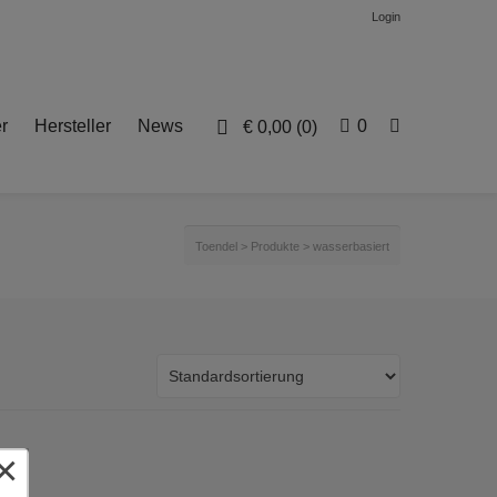
Login
r
Hersteller
News
0
€
0,00
(0)
Toendel
>
Produkte
>
wasserbasiert
×