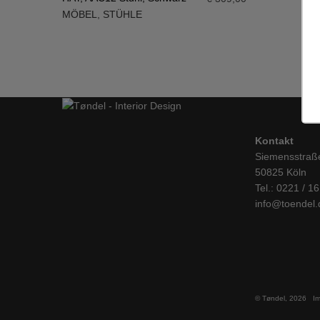
MÖBEL
,
STÜHLE
IN DEN WARENKORB
Kontakt
Siemensstraß
50825 Köln
Tel.: 0221 / 1
info@toendel.
© Tøndel, 2026
I