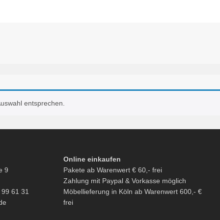
Auswahl entsprechen.
Online einkaufen
e 9
Pakete ab Warenwert € 60,- frei
Zahlung mit Paypal & Vorkasse möglich
6 99 61 31
Möbellieferung in Köln ab Warenwert 600,- €
de
frei