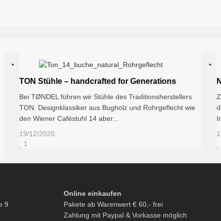
TON Stühle – handcrafted for Generations
N
Bei TØNDEL führen wir Stühle des Traditionsherstellers
Z
TON. Designklassiker aus Bugholz und Rohrgeflecht wie
d
den Wiener Caféstuhl 14 aber...
I
19/12/2020
1
1
Online einkaufen
e 9
Pakete ab Warenwert € 60,- frei
Zahlung mit Paypal & Vorkasse möglich