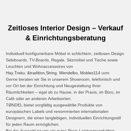
Zeitloses Interior Design – Verkauf
& Einrichtungsberatung
Individuell konfigurierbare Möbel in schlichtem, zeitlosen Design.
Sideboards, TV-Boards, Regale, Sitzmöbel und Tische sowie
Leuchten und Wohnaccessoires von
Hay
,
Treku
,
&tradition
,
String
,
Wendelbo,
Mobles114
uvm.
Gerne beraten wir Sie in unserem Showroom, telefonisch und
vor Ort bei der Einrichtung und Neugestaltung Ihrer
Räumlichkeiten – egal ob zu Hause, in der Praxis, im Büro, im
Café oder an anderen Arbeitsorten.
TØNDEL bietet sorgfältig ausgewählte Produkte von
europäischen Labels und renommierten internationalen
Designern, die einen langlebigen, individuellen Einrichtungsstil
für jeden Raum ermöglichen.
Bei der Auswahl ist uns ein gutes Preis-Leistungsverhältnis