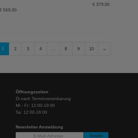
IN DEN WARENKORB
€
379,00
€
569,00
1
2
3
4
…
8
9
10
→
Öffnungszeiten
Di nach Terminvereinbarung
Mi - Fr: 12:00-19:00
Sa: 12:00-18:00
Newsletter Anmeldung