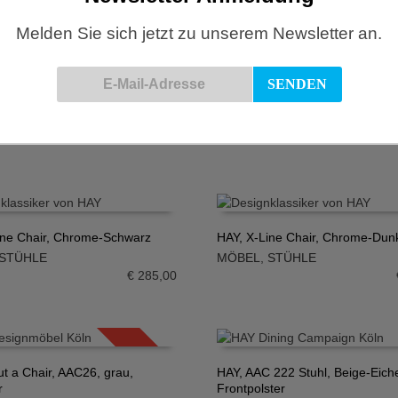
Melden Sie sich jetzt zu unserem Newsletter an.
out Armchair 253, mit
HAY, Layout Chair 113, mit Sitzpo
er, Black
Bottle Green
N WARENKORB
IN DEN WARENKORB
STÜHLE
MÖBEL
,
STÜHLE
€
545,00
ine Chair, Chrome-Schwarz
HAY, X-Line Chair, Chrome-Dunk
STÜHLE
MÖBEL
,
STÜHLE
N WARENKORB
IN DEN WARENKORB
€
285,00
SALE!
ut a Chair, AAC26, grau,
HAY, AAC 222 Stuhl, Beige-Eich
r
Frontpolster