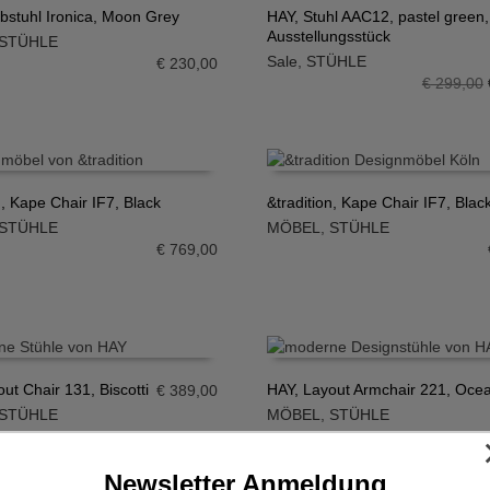
bstuhl Ironica, Moon Grey
HAY, Stuhl AAC12, pastel green,
Ausstellungsstück
STÜHLE
N WARENKORB
IN DEN WARENKORB
Sale
,
STÜHLE
€
230,00
€
299,00
n, Kape Chair IF7, Black
&tradition, Kape Chair IF7, Bla
STÜHLE
MÖBEL
,
STÜHLE
N WARENKORB
IN DEN WARENKORB
€
769,00
ut Chair 131, Biscotti
HAY, Layout Armchair 221, Oce
€
389,00
STÜHLE
MÖBEL
,
STÜHLE
N WARENKORB
IN DEN WARENKORB
Newsletter Anmeldung