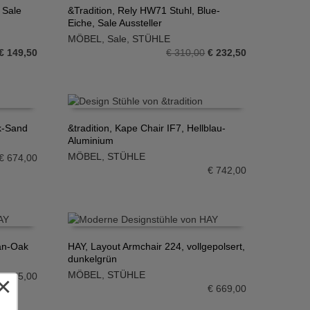
 Sale
&Tradition, Rely HW71 Stuhl, Blue-
Eiche, Sale Aussteller
IN DEN WARENKORB
MÖBEL
,
Sale
,
STÜHLE
Ursprünglicher
Aktueller
Ursprünglicher
Aktueller
€
149,50
€
310,00
€
232,50
Preis
Preis
Preis
Preis
war:
ist:
war:
ist:
€ 299,00
€ 149,50.
€ 310,00
€ 232,50.
ck-Sand
&tradition, Kape Chair IF7, Hellblau-
Aluminium
IN DEN WARENKORB
MÖBEL
,
STÜHLE
€
674,00
€
742,00
an-Oak
HAY, Layout Armchair 224, vollgepolsert,
dunkelgrün
IN DEN WARENKORB
MÖBEL
,
STÜHLE
€
385,00
×
€
669,00