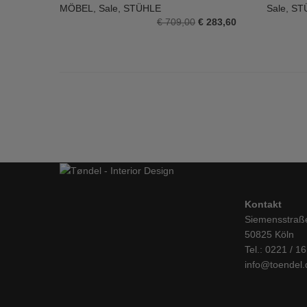
IN DEN WARENKORB
IN DE
MÖBEL
,
Sale
,
STÜHLE
Sale
,
ST
Ursprünglicher
Aktueller
€
709,00
€
283,60
Preis
Preis
war:
ist:
€ 709,00
€ 283,60.
Kontakt
Siemensstraß
50825 Köln
Tel.: 0221 / 1
info@toendel.