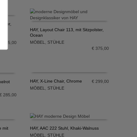
lster,
HAY, Layout Chair 113, mit Sitzpolster,
Ocean
IN DEN WARENKORB
MÖBEL
,
STÜHLE
€
375,00
€
375,00
HAY, X-Line Chair, Chrome
€
299,00
elrot
MÖBEL
,
STÜHLE
IN DEN WARENKORB
€
285,00
e mit
HAY, AAC 222 Stuhl, Khaki-Walnuss
MÖBEL
,
STÜHLE