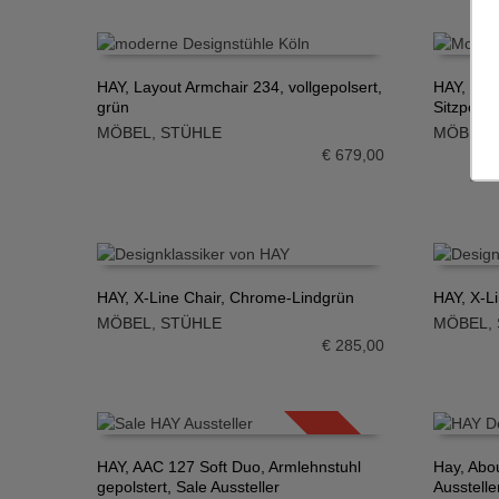
HAY, Layout Armchair 234, vollgepolsert,
HAY, Lay
grün
Sitzpolst
IN DEN WARENKORB
IN DE
MÖBEL
,
STÜHLE
MÖBEL
,
€
679,00
HAY, X-Line Chair, Chrome-Lindgrün
HAY, X-L
MÖBEL
,
STÜHLE
MÖBEL
,
IN DEN WARENKORB
IN DE
€
285,00
SALE!
HAY, AAC 127 Soft Duo, Armlehnstuhl
Hay, Abo
gepolstert, Sale Aussteller
Ausstelle