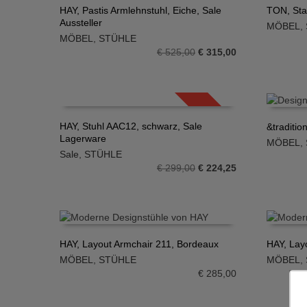
HAY, Pastis Armlehnstuhl, Eiche, Sale
TON, Sta
Aussteller
MÖBEL
,
IN DEN WARENKORB
IN DE
MÖBEL
,
STÜHLE
Ursprünglicher
Aktueller
€
525,00
€
315,00
Preis
Preis
war:
ist:
€ 525,00
€ 315,00.
SALE!
HAY, Stuhl AAC12, schwarz, Sale
&traditio
Lagerware
MÖBEL
,
IN DEN WARENKORB
IN DE
Sale
,
STÜHLE
Ursprünglicher
Aktueller
€
299,00
€
224,25
Preis
Preis
war:
ist:
€ 299,00
€ 224,25.
HAY, Layout Armchair 211, Bordeaux
HAY, Layo
MÖBEL
,
STÜHLE
MÖBEL
,
IN DEN WARENKORB
IN DE
€
285,00