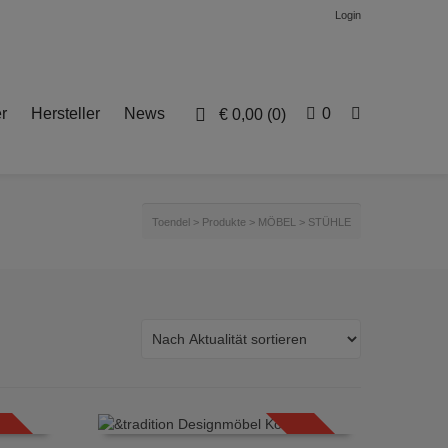
Login
r
Hersteller
News
0
€
0,00
(0)
Toendel
>
Produkte
>
MÖBEL
>
STÜHLE
SALE!
SALE!