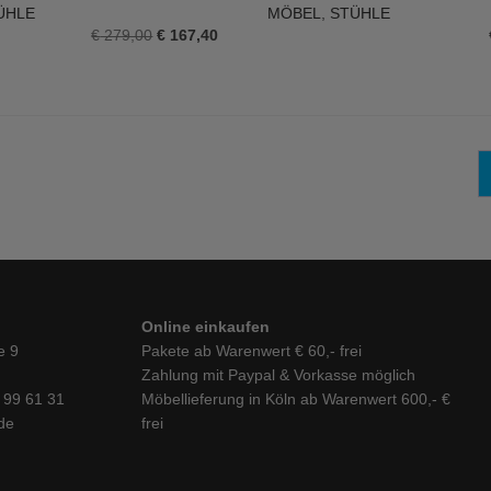
N WARENKORB
IN DEN WARENKORB
ÜHLE
MÖBEL
,
STÜHLE
Ursprünglicher
Aktueller
€
279,00
€
167,40
Preis
Preis
war:
ist:
€ 279,00
€ 167,40.
Online einkaufen
e 9
Pakete ab Warenwert € 60,- frei
Zahlung mit Paypal & Vorkasse möglich
6 99 61 31
Möbellieferung in Köln ab Warenwert 600,- €
de
frei