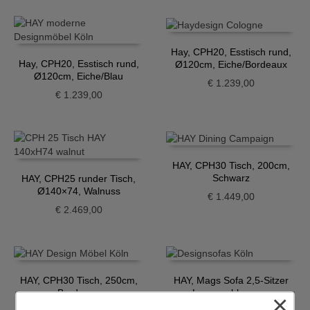
Hay, CPH20, Esstisch rund,
Hay, CPH20, Esstisch rund,
Ø120cm, Eiche/Bordeaux
Ø120cm, Eiche/Blau
€
1.239,00
€
1.239,00
HAY, CPH30 Tisch, 200cm,
Schwarz
HAY, CPH25 runder Tisch,
Ø140×74, Walnuss
€
1.449,00
€
2.469,00
HAY, CPH30 Tisch, 250cm,
HAY, Mags Sofa 2,5-Sitzer
Bordeaux
Lounge, blaugrau
×