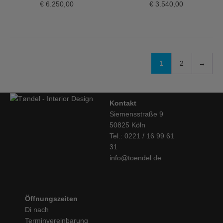
€
6.250,00
€
3.540,00
1
2
→
Kontakt
Siemensstraße 9
50825 Köln
Tel.: 0221 / 16 99 61
31
info@toendel.de
Öffnungszeiten
Di nach
Terminvereinbarung