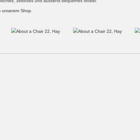
hlichtes, zeitloses und äusserst bequemes Möbel.
n unserem Shop.