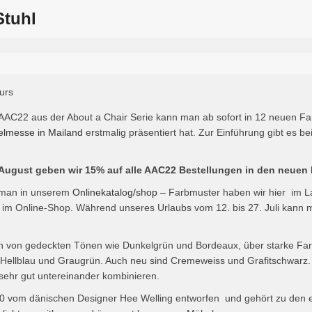
Stuhl
AAC22 aus der About a Chair Serie kann man ab sofort in 12 neuen Fa
lmesse in Mailand
erstmalig präsentiert hat. Zur Einführung gibt es b
. August geben wir 15% auf alle AAC22 Bestellungen in den neuen
 man in unserem
Onlinekatalog/shop
– Farbmuster haben wir hier im L
en im Online-Shop. Während unseres Urlaubs vom 12. bis 27. Juli kann m
n von gedeckten Tönen wie Dunkelgrün und Bordeaux, über starke Fa
ie Hellblau und Graugrün. Auch neu sind Cremeweiss und Grafitschwarz.
 sehr gut untereinander kombinieren.
0 vom dänischen Designer Hee Welling entworfen und gehört zu den e