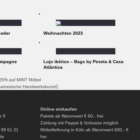
Leder
Weihnachten 2023
ampagne
Lujo ibérico – Bags by Peseta & Casa
Atlántica
 25% auf MINT Möbel
tnamesische Handwerkskunst
Online einkaufen
e 9
Pakete ab Warenwert € 60,- frei
Zahlung mit Paypal & Vorkasse möglich
6 99 61 31
Möbellieferung in Köln ab Warenwert 600,- €
de
frei