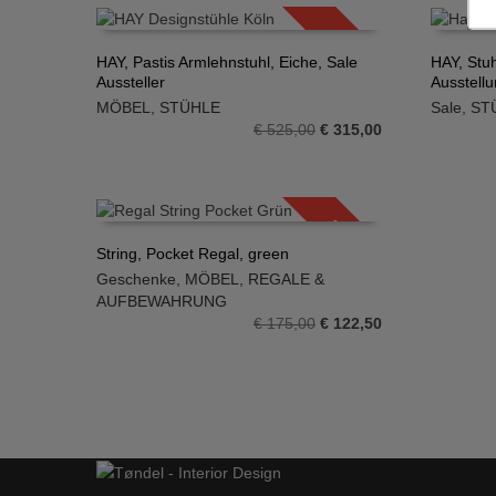
€ 399,00
€ 139,65.
SALE!
HAY, Pastis Armlehnstuhl, Eiche, Sale
HAY, Stu
Aussteller
Ausstell
IN DEN WARENKORB
IN DE
MÖBEL
,
STÜHLE
Sale
,
ST
Ursprünglicher
Aktueller
€
525,00
€
315,00
Preis
Preis
war:
ist:
€ 525,00
€ 315,00.
SALE!
String, Pocket Regal, green
Geschenke
,
MÖBEL
,
REGALE &
IN DEN WARENKORB
AUFBEWAHRUNG
Ursprünglicher
Aktueller
€
175,00
€
122,50
Preis
Preis
war:
ist:
€ 175,00
€ 122,50.