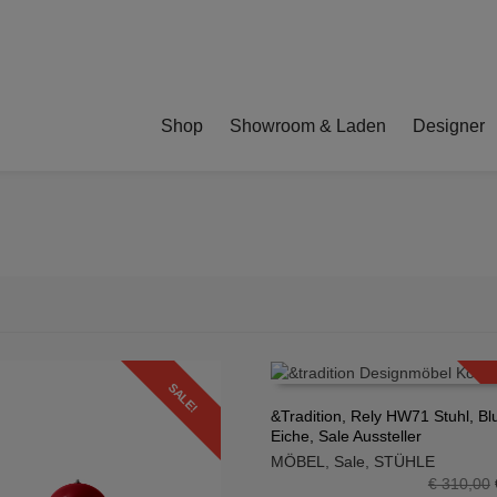
Shop
Showroom & Laden
Designer
SALE!
&Tradition, Rely HW71 Stuhl, Bl
Eiche, Sale Aussteller
IN DEN WARENKORB
MÖBEL
,
Sale
,
STÜHLE
€
310,00