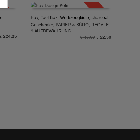
€ 279,00
€ 167,40.
SALE!
SALE!
e
Hay, Tool Box, Werkzeugkiste, charcoal
Geschenke
,
PAPIER & BÜRO
,
REGALE
IN DEN WARENKORB
& AUFBEWAHRUNG
Ursprünglicher
Aktueller
€
224,25
Ursprünglicher
Aktueller
€
45,00
€
22,50
Preis
Preis
Preis
Preis
war:
ist:
war:
ist:
€ 299,00
€ 224,25.
€ 45,00
€ 22,50.