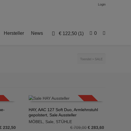
Login
Hersteller
News
0
€
122,50
(1)
Toendel
>
SALE
SALE!
SALE!
ue-
HAY, AAC 127 Soft Duo, Armlehnstuhl
gepolstert, Sale Aussteller
IN DEN WARENKORB
MÖBEL
,
Sale
,
STÜHLE
Ursprünglicher
Aktueller
Ursprünglicher
Aktueller
€
232,50
€
709,00
€
283,60