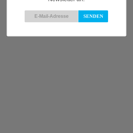
Casa Atlántica, Seeschwalbe XS, schwarz
€
8,40
La Rochère, Libelle, Wasserglas klein
€
6,25
Keecie, Good House Keeper Schlüsselanhänger, gold
€
9,50