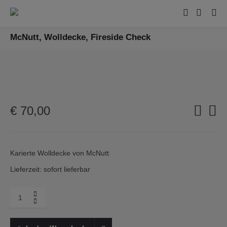
McNutt, Wolldecke, Fireside Check
€
70,00
Karierte Wolldecke von McNutt
Lieferzeit: sofort lieferbar
Menge
McNutt,
Wolldecke,
Fireside