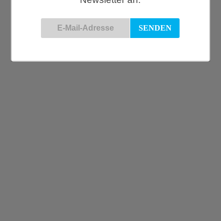
HAY, Dot Cushion Planar, royal blue
€
79,00
Donna Wilson, Meg Eierbecher
€
16,30
Hay, Basket, L, hellgrau
€
55,00