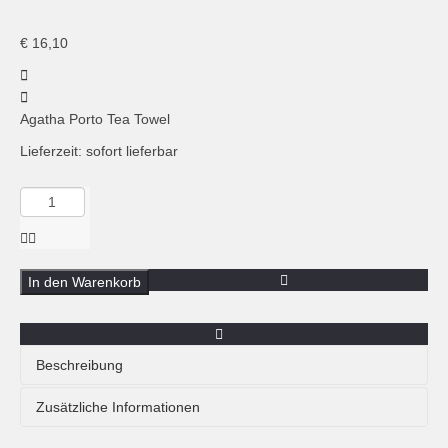
€
16,10
Agatha Porto Tea Towel
Lieferzeit: sofort lieferbar
Menge
Agatha
Porto,
Geschirrtuch,
Andorinha
In den Warenkorb
Beschreibung
Geschirrtuch Andorinha von Agatha Porto mit dem in
Zusätzliche Informationen
Portugal sehr beliebten Motiv der Schwalbe. Das