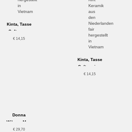
Kinta, Tasse
Soft, grau-
braun
€
14,15
Kinta, Tasse
Soft, weiss-
gesprenkelt
€
14,15
Donna
Wilson, Mog
Teller
€
29,70