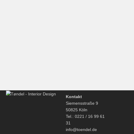
HAY, Weekend Bag, Toffee
€
35,00
Hay, Sowden Bottle, Thermoflasche, blau
€
39,00
Kontakt
Siemensstraße 9
50825 Köln
Tel.: 0221 / 16 99 61
31
info@toendel.de