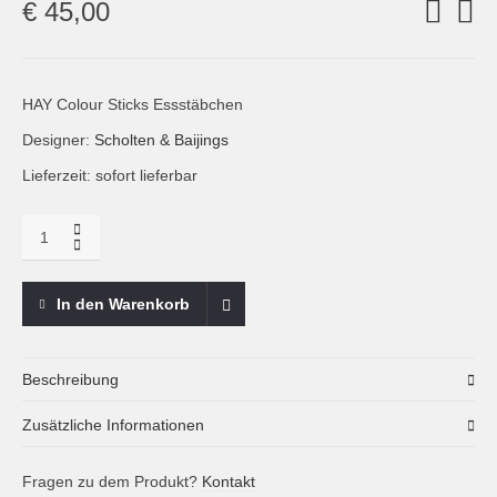
€
45,00
HAY Colour Sticks Essstäbchen
Designer:
Scholten & Baijings
Lieferzeit: sofort lieferbar
Menge
HAY,
Colour
Sticks
In den Warenkorb
Essstäbchen,
4er
Set
Beschreibung
Die Colour Sticks hat das bekannte niederländische Designduo
Zusätzliche Informationen
Scholten & Baijings für das dänische Label HAY entworfen.
Modernes farbenfrohes Design kommen mit traditioneller
Versandkosten für Pakete
Fragen zu dem Produkt?
Kontakt
asiatischer Esskultur zusammen. Die Stäbchen kommen in