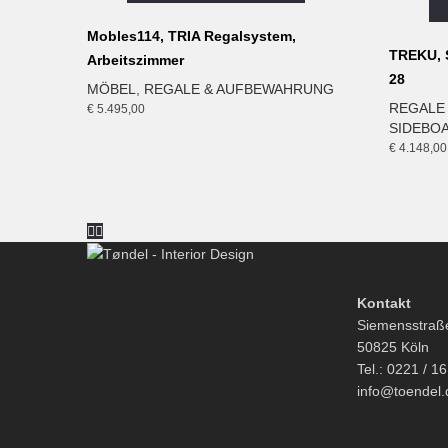
Mobles114, TRIA Regalsystem,
TREKU, S
Arbeitszimmer
28
MÖBEL
,
REGALE & AUFBEWAHRUNG
REGALE
€
5.495,00
SIDEBO
€
4.148,00
Kontakt
Siemensstraß
50825 Köln
Tel.: 0221 / 1
info@toendel.