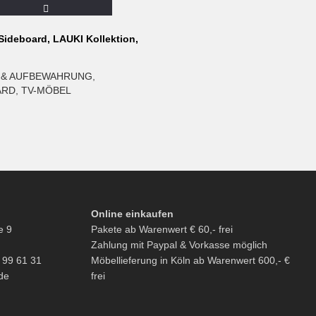
ideboard, LAUKI Kollektion,
 & AUFBEWAHRUNG
,
ARD
,
TV-MÖBEL
Online einkaufen
e 9
Pakete ab Warenwert € 60,- frei
Zahlung mit Paypal & Vorkasse möglich
6 99 61 31
Möbellieferung in Köln ab Warenwert 600,- €
de
frei