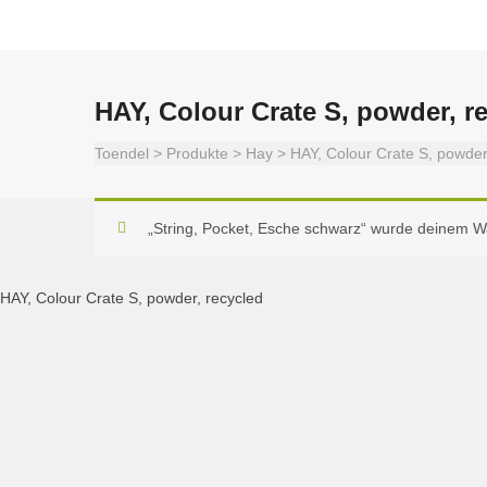
HAY, Colour Crate S, powder, r
Toendel
>
Produkte
>
Hay
>
HAY, Colour Crate S, powder
„String, Pocket, Esche schwarz“ wurde deinem W
HAY, Colour Crate S, powder, recycled
HAY, Colour Crate S, powder