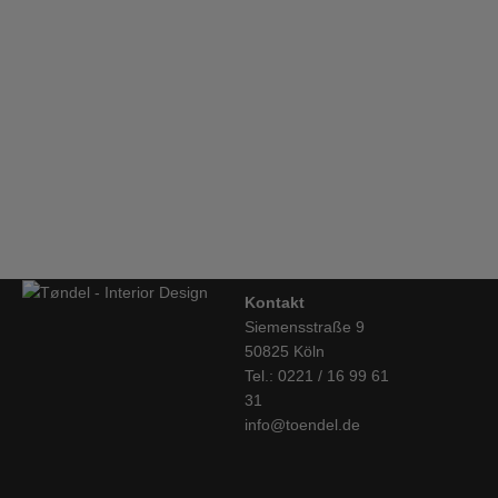
Mobles114, TRIA Regalsystem, Küche
€
4.117,00
String Regalsytem, Sekretär, weiss
€
618,00
Kontakt
Siemensstraße 9
50825 Köln
Tel.: 0221 / 16 99 61
31
info@toendel.de