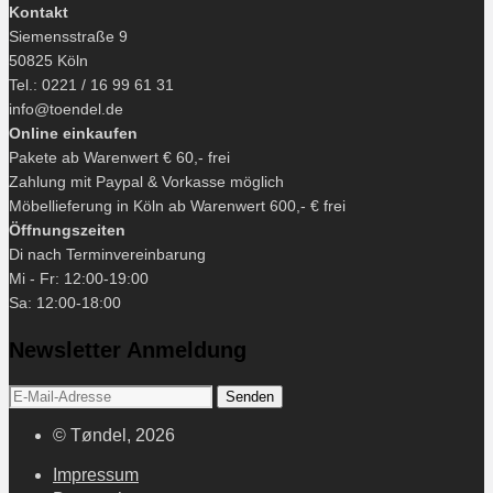
Kontakt
Siemensstraße 9
50825 Köln
Tel.: 0221 / 16 99 61 31
info@toendel.de
Online einkaufen
Pakete ab Warenwert € 60,- frei
Zahlung mit Paypal & Vorkasse möglich
Möbellieferung in Köln ab Warenwert 600,- € frei
Öffnungszeiten
Di nach Terminvereinbarung
Mi - Fr: 12:00-19:00
Sa: 12:00-18:00
Newsletter Anmeldung
© Tøndel, 2026
Impressum