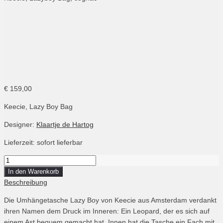
Keecie, Lazy Boy, cognac
Keecie, Lazy Boy, cognac
Keecie, Lazy Boy, cognac
€
159,00
Keecie, Lazy Boy Bag
Designer:
Klaartje de Hartog
Lieferzeit: sofort lieferbar
Menge
Keecie,
In den Warenkorb
Lazyboy
Beschreibung
Bag,
Die Umhängetasche Lazy Boy von Keecie aus Amsterdam verdankt
cognac
ihren Namen dem Druck im Inneren: Ein Leopard, der es sich auf
einem Ast bequem gemacht hat. Innen hat die Tasche ein Fach mit