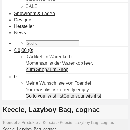
SALE
Showroom & Laden
Designer
Hersteller
News
€
0,00
(0)
0 Artikel im Warenkorb
Momentan ist der Warenkob leer.
Zum Shop
Zum Shop
0
Meine Wunschliste von Toendel
Your wishlist is currently empty.
Go to your wishlist
Go to your wishlist
Keecie, Lazyboy Bag, cognac
Toendel
>
Produkte
>
Keecie
>
Keecie, Lazyboy Bag, cognac
Keecie, Lazyboy Bag, cognac