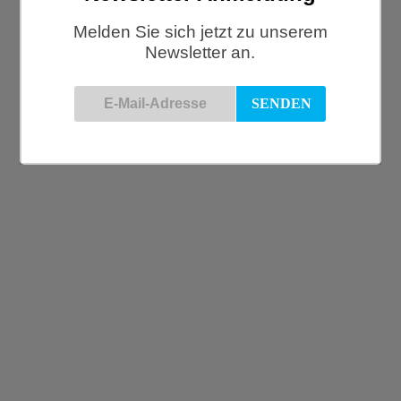
werden.
Melden Sie sich jetzt zu unserem
Als kleiner Laden freuen wir uns natürlich über möglichst wenige
Newsletter an.
Rücksendungen.
Keecie, Schlüsselanhänger Minitweet, gold
€
9,50
La Rochère, Zingst Glas, klein
€
5,50
Keecie, Good House Keeper Schlüsselanhänger, gold
€
9,50