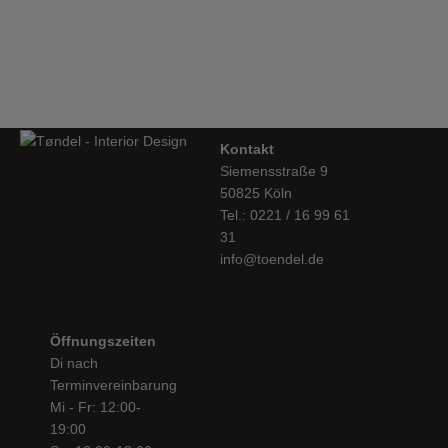
Keecie, Wish Tree Handtasche, schwarz
€
229,00
Kontakt
Siemensstraße 9
50825 Köln
Tel.: 0221 / 16 99 61
31
info@toendel.de
Öffnungszeiten
Di nach
Terminvereinbarung
Mi - Fr: 12:00-
19:00