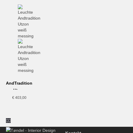
mit Materialien.
www.andtradition.com
AndTradition,
Utzon
Leuchte,
€
403,00
weiß
messing
Kontakt