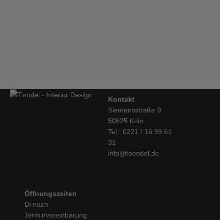
&tradition, Pendelleuchte Formakami JH4
€
202,00
Kontakt
Siemensstraße 9
50825 Köln
Tel.: 0221 / 16 99 61
31
info@toendel.de
Öffnungszeiten
Di nach
Terminvereinbarung