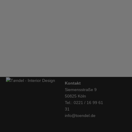
HAY, Apex Table Lamp, black
€
125,00
&tradition, Tischleuchte Flowerpot VP4, mattschwarz
€
310,00
Kontakt
Siemensstraße 9
50825 Köln
Tel.: 0221 / 16 99 61
31
info@toendel.de