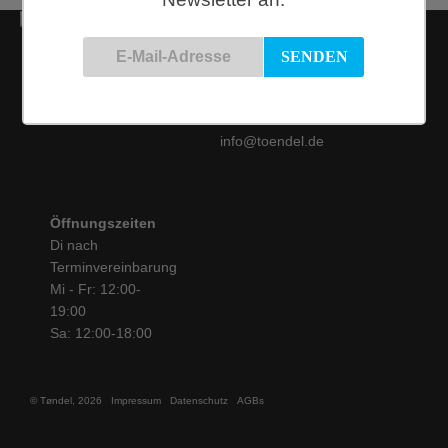
Kontakt
Siemensstraße 9
50825 Köln
Tel.: 0221 / 16 99 61
31
info@toendel.de
Öffnungszeiten
Di nach
Terminvereinbarung
Mi - Fr: 12:00-
19:00
Sa: 12:00-18:00
© Tøndel, 2026
Impressum
Datenschutz
AGBs