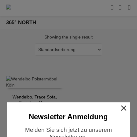
365° NORTH
Showing the single result
Wendelbo, Trace Sofa,
Dreisitzer, Braun
×
€
3.379,00
Newsletter Anmeldung
Melden Sie sich jetzt zu unserem
Newsletter an.