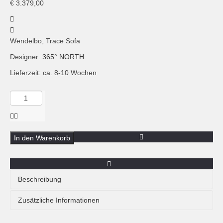
€
3.379,00
Wendelbo, Trace Sofa
Designer:
365° NORTH
Lieferzeit: ca. 8-10 Wochen
Menge
Wendelbo,
Trace
Sofa,
Dreisitzer,
In den Warenkorb
Braun
Beschreibung
Das neue TRACE Sofa von Wendelbo wurde vom
Zusätzliche Informationen
dänischen Studio 365 North des Designers Henrik
Pedersen entworfen. Die scharfen äußeren Konturen