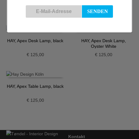
110cm, Eiche-Dunkelrot
110cm, weiss
€
1.735,00
€
1.240,00
HAY, Apex Desk Lamp, black
HAY, Apex Desk Lamp,
Oyster White
€
125,00
€
125,00
HAY, Apex Table Lamp, black
€
125,00
Kontakt