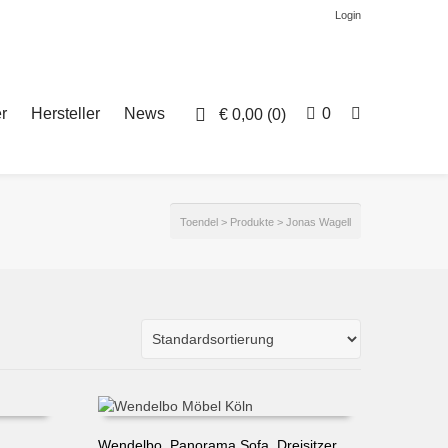
Login
r
Hersteller
News
0
€
0,00
(0)
Toendel
>
Produkte
>
Jonas Wagell
Wendelbo, Panorama Sofa, Dreisitzer