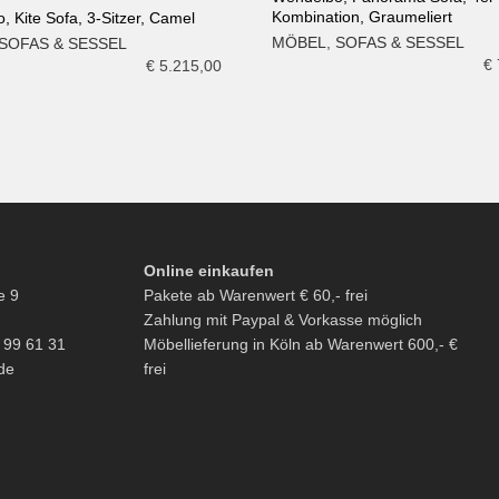
Kombination, Graumeliert
 Kite Sofa, 3-Sitzer, Camel
IN DEN WARENKORB
MÖBEL
,
SOFAS & SESSEL
SOFAS & SESSEL
N WARENKORB
€
€
5.215,00
Online einkaufen
e 9
Pakete ab Warenwert € 60,- frei
Zahlung mit Paypal & Vorkasse möglich
6 99 61 31
Möbellieferung in Köln ab Warenwert 600,- €
de
frei