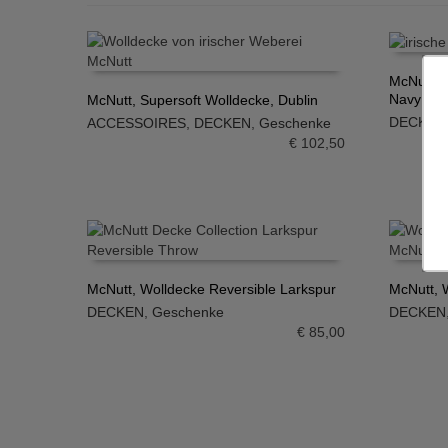
McNutt, 
Navy
McNutt, Supersoft Wolldecke, Dublin
IN DE
DECKEN
ACCESSOIRES
,
DECKEN
,
Geschenke
IN DEN WARENKORB
€
102,50
McNutt, Wolldecke Reversible Larkspur
McNutt, 
DECKEN
,
Geschenke
DECKEN
IN DEN WARENKORB
IN DE
€
85,00