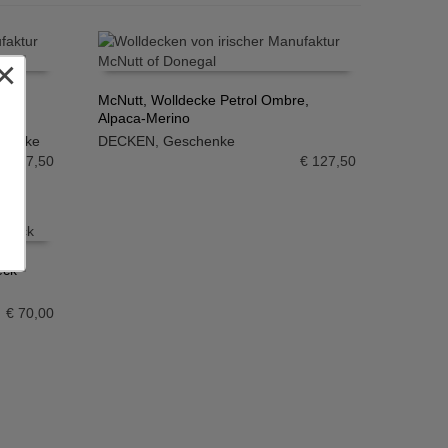
×
ial,
McNutt, Wolldecke Petrol Ombre,
Alpaca-Merino
IN DEN WARENKORB
henke
DECKEN
,
Geschenke
€
127,50
€
127,50
eck
€
70,00