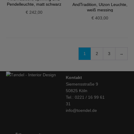
Pendelleuchte, matt schwarz
AndTradition, Utzon Leuchte,
weiß messing
€
242,00
€
403,00
1
2
3
→
Kontakt
Siemensstraße 9
50825 Köln
Tel.: 0221 / 16 99 61
31
info@toendel.de