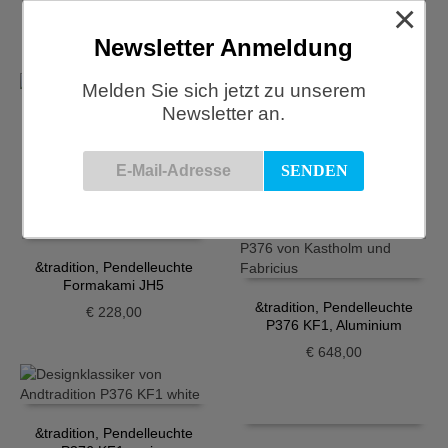
×
€
391,00
€
391,00
Newsletter Anmeldung
Melden Sie sich jetzt zu unserem
Newsletter an.
&tradition, Pendelleuchte
&tradition, Pendelleuchte
Formakami JH4
Formakami JH3
€
202,00
€
202,00
&tradition, Pendelleuchte
Formakami JH5
&tradition, Pendelleuchte
€
228,00
P376 KF1, Aluminium
€
648,00
&tradition, Pendelleuchte