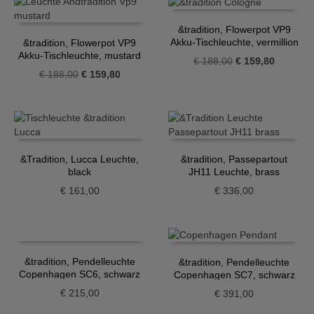
&tradition, Flowerpot VP9
Akku-Tischleuchte, vermillion
&tradition, Flowerpot VP9
red
Akku-Tischleuchte, mustard
Ursprünglicher
Aktueller
€
188,00
€
159,80
Ursprünglicher
Aktueller
€
188,00
€
159,80
Preis
Preis
Preis
Preis
war:
ist:
war:
ist:
€ 188,00
€ 159,80
€ 188,00
€ 159,80.
&Tradition, Lucca Leuchte,
&tradition, Passepartout
black
JH11 Leuchte, brass
€
161,00
€
336,00
&tradition, Pendelleuchte
&tradition, Pendelleuchte
Copenhagen SC6, schwarz
Copenhagen SC7, schwarz
€
215,00
€
391,00